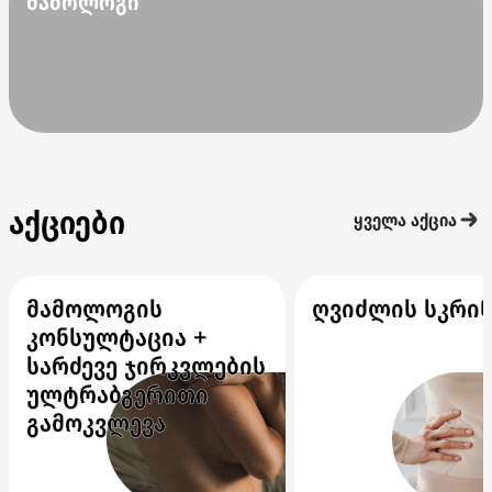
მამოლოგი
აქციები
ყველა აქცია
მამოლოგის
ღვიძლის სკრინ
კონსულტაცია +
სარძევე ჯირკვლების
ულტრაბგერითი
გამოკვლევა