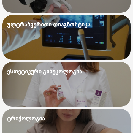
ულტრაბგერითი დიაგნოსტიკა
ესთეტიკური გინეკოლოგია
ტრიქოლოგია