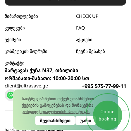
მიმართულებები
CHECK UP
კვლევები
FAQ
ექიმები
აქციები
კოსმეტიკის შოურუმი
ჩვენს შესახებ
კონტაქტი
შარტავას ქუჩა N37, თბილისი
ორშაბათი-შაბათი: 10:00-20:00 სთ
client@ultrasave.ge
+995 575-77-99-11
დარეკვა
საიტზე დარჩენით თქვენ ეთანხმებით
ქუქიების გამოყენებას და
მონაცემთა
კონფიდენციალურობის პოლიტიკას
.
Online
კონფიდენციალურობის პოლიტიკა
© 2026
booking
შევთანხმდეთ
უარი
წლის 15 იანვრის No445581628 ლიცენზია
მიერ შემუშავებული: