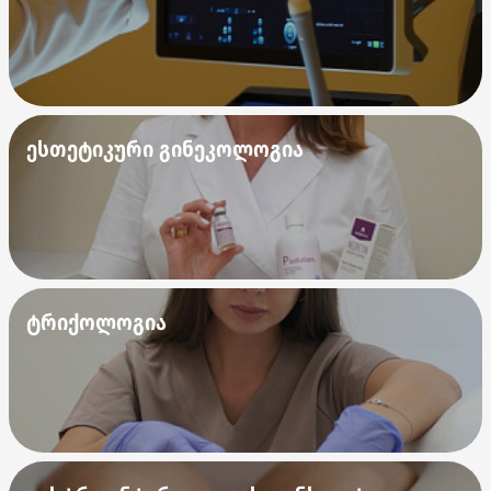
ესთეტიკური გინეკოლოგია
ტრიქოლოგია