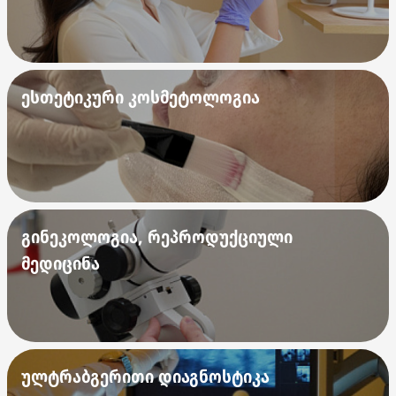
ესთეტიკური კოსმეტოლოგია
გინეკოლოგია, რეპროდუქციული
მედიცინა
ულტრაბგერითი დიაგნოსტიკა