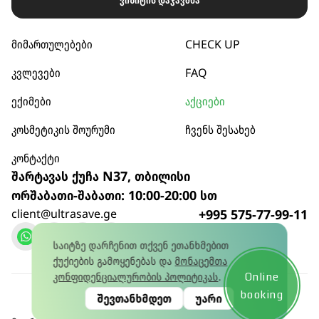
ვიზიტის დაჯავშნა
მიმართულებები
CHECK UP
კვლევები
FAQ
ექიმები
აქციები
კოსმეტიკის შოურუმი
ჩვენს შესახებ
კონტაქტი
შარტავას ქუჩა N37, თბილისი
ორშაბათი-შაბათი: 10:00-20:00 სთ
client@ultrasave.ge
+995 575-77-99-11
დარეკვა
საიტზე დარჩენით თქვენ ეთანხმებით
ქუქიების გამოყენებას და
მონაცემთა
კონფიდენციალურობის პოლიტიკას
.
Online
კონფიდენციალურობის პოლიტიკა
© 2026
booking
შევთანხმდეთ
უარი
წლის 15 იანვრის No445581628 ლიცენზია