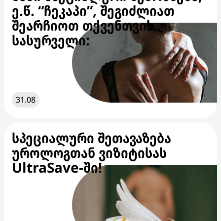
ე.წ. “ჩეკაპი”, შეგიძლიათ
შეარჩიოთ თქვენთვის
სასურველი:
31.08
სპეციალური შეთავაზება
უროლოგთან ვიზიტისას
UltraSave-ში!