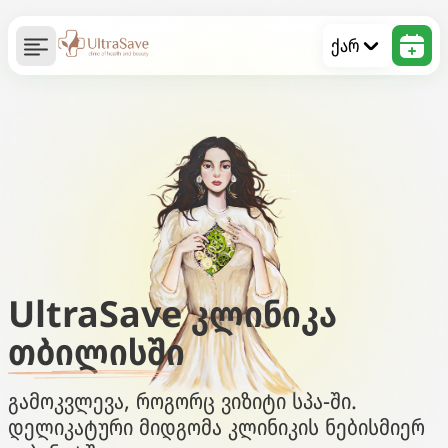
ქარ
UltraSave კლინიკა
თბილისში
გამოკვლევა, როგორც ვიზიტი სპა-ში.
დელიკატური მიდგომა კლინიკის ნებისმიერ