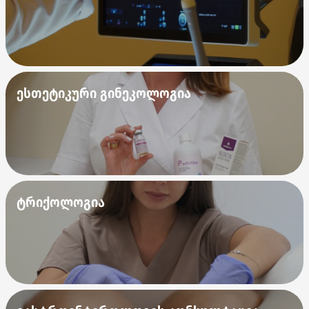
ესთეტიკური გინეკოლოგია
ტრიქოლოგია