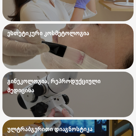
ესთეტიკური კოსმეტოლოგია
გინეკოლოგია, რეპროდუქციული
მედიცინა
ულტრაბგერითი დიაგნოსტიკა