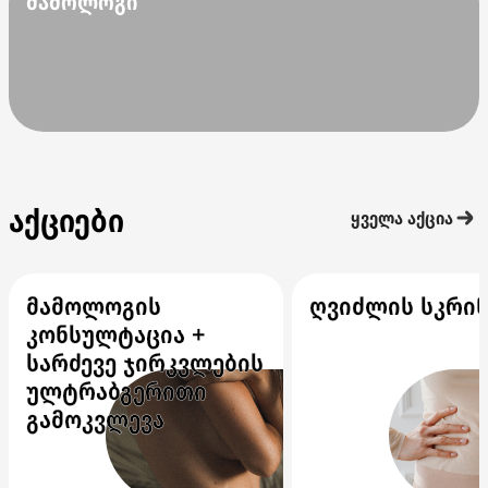
მამოლოგი
აქციები
ყველა აქცია
მამოლოგის
ღვიძლის სკრინ
კონსულტაცია +
სარძევე ჯირკვლების
ულტრაბგერითი
გამოკვლევა