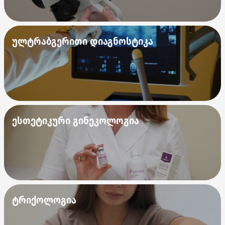
ულტრაბგერითი დიაგნოსტიკა
ესთეტიკური გინეკოლოგია
ტრიქოლოგია