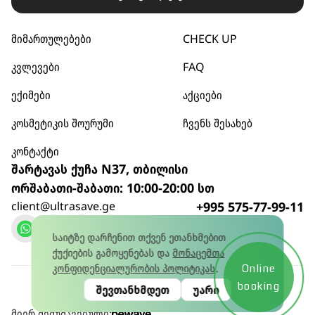
მიმართულებები
CHECK UP
კვლევები
FAQ
ექიმები
აქციები
კოსმეტიკის შოურუმი
ჩვენს შესახებ
კონტაქტი
შარტავას ქუჩა N37, თბილისი
ორშაბათი-შაბათი: 10:00-20:00 სთ
client@ultrasave.ge
+995 575-77-99-11
დარეკვა
საიტზე დარჩენით თქვენ ეთანხმებით
ქუქიების გამოყენებას და
მონაცემთა
კონფიდენციალურობის პოლიტიკას
.
Online
კონფიდენციალურობის პოლიტიკა
© 2026
booking
შევთანხმდეთ
უარი
წლის 15 იანვრის No445581628 ლიცენზია
მიერ შემუშავებული: