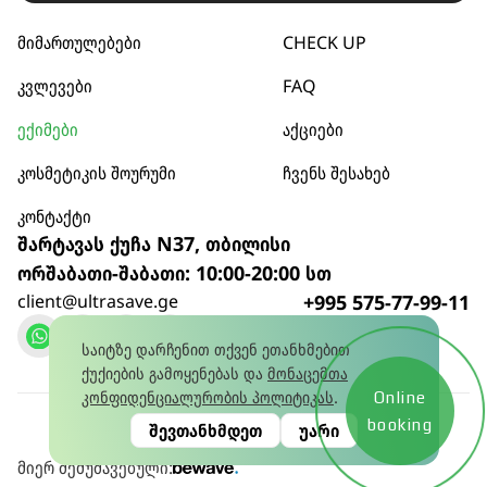
მიმართულებები
CHECK UP
კვლევები
FAQ
ექიმები
აქციები
კოსმეტიკის შოურუმი
ჩვენს შესახებ
კონტაქტი
შარტავას ქუჩა N37, თბილისი
ორშაბათი-შაბათი: 10:00-20:00 სთ
client@ultrasave.ge
+995 575-77-99-11
დარეკვა
საიტზე დარჩენით თქვენ ეთანხმებით
ქუქიების გამოყენებას და
მონაცემთა
კონფიდენციალურობის პოლიტიკას
.
Online
კონფიდენციალურობის პოლიტიკა
© 2026
booking
შევთანხმდეთ
უარი
წლის 15 იანვრის No445581628 ლიცენზია
მიერ შემუშავებული: