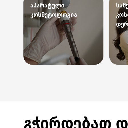
აპარატული
სამ
კოსმეტოლოგია
კოს
დე
გჭირდებათ დ