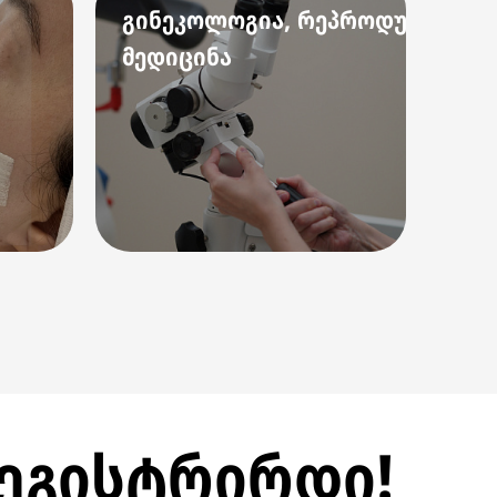
გინეკოლოგია, რეპროდუქციული
ულ
მედიცინა
დი
რეგისტრირდი!