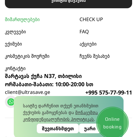
ვიზიტის დაჯავშნა
მიმართულებები
CHECK UP
კვლევები
FAQ
ექიმები
აქციები
კოსმეტიკის შოურუმი
ჩვენს შესახებ
კონტაქტი
შარტავას ქუჩა N37, თბილისი
ორშაბათი-შაბათი: 10:00-20:00 სთ
client@ultrasave.ge
+995 575-77-99-11
დარეკვა
საიტზე დარჩენით თქვენ ეთანხმებით
ქუქიების გამოყენებას და
მონაცემთა
კონფიდენციალურობის პოლიტიკას
.
Online
კონფიდენციალურობის პოლიტიკა
© 2026
booking
შევთანხმდეთ
უარი
წლის 15 იანვრის No445581628 ლიცენზია