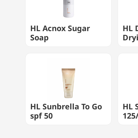
HL Acnox Sugar
HL 
Soap
Dry
HL Sunbrella To Go
HL 
spf 50
125