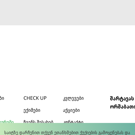
ბი
CHECK UP
კვლევები
შარტავას
ორშაბათი
ექიმები
აქციები
ოურუმი
ჩვენს შესახებ
კონტაქტი
საიტზე დარჩენით თქვენ ეთანხმებით ქუქიების გამოყენებას და