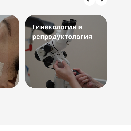
Гинекология и
Ко
репродуктология
га