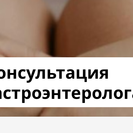
онсультация
астроэнтеролог