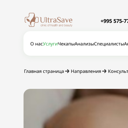
+995 575-7
О нас
Услуги
Чекапы
Анализы
Специалисты
А
Главная страница
Направления
Консуль