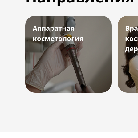
Аппаратная
Вра
косметология
кос
дер