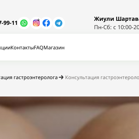
Жиули Шартава 
*
7-99-11
Пн-Сб: с 10:00-2
кции
Контакты
FAQ
Магазин
тация гастроэнтеролога
Консультация гастроэнтерол