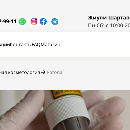
Жиули Шартава 
*
7-99-11
Пн-Сб: с 10:00-2
кции
Контакты
FAQ
Магазин
ная косметология
Fotona