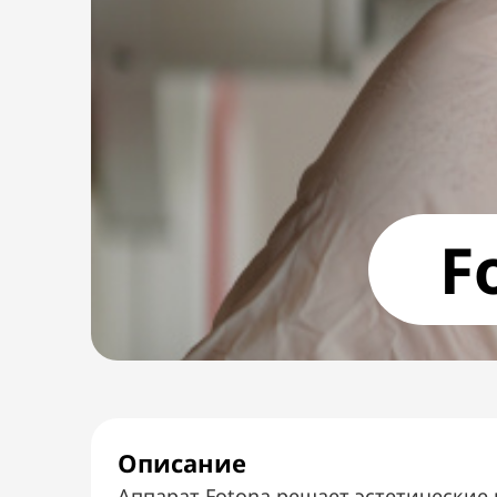
F
Описание
Аппарат Fotona решает эстетические