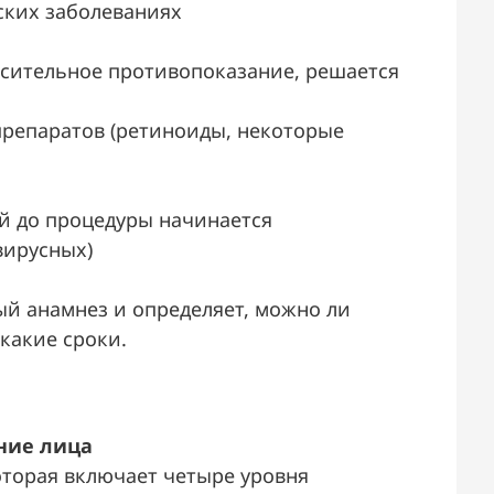
ских заболеваниях
осительное противопоказание, решается
репаратов (ретиноиды, некоторые
ней до процедуры начинается
вирусных)
ый анамнез и определяет, можно ли
какие сроки.
ние лица
оторая включает четыре уровня