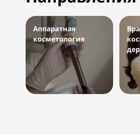
Аппаратная
Вра
косметология
кос
дер