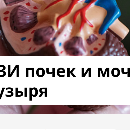
ЗИ почек и мо
узыря