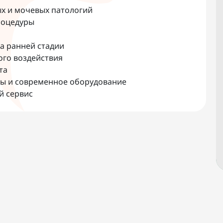
х и мочевых патологий
роцедуры
а ранней стадии
ого воздействия
та
ы и современное оборудование
й сервис