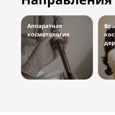
Аппаратная
Вра
косметология
кос
дер