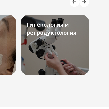
Гинекология и
Ко
репродуктология
га