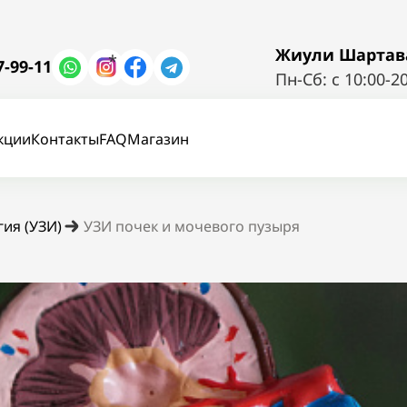
Жиули Шартава 
*
7-99-11
Пн-Сб: с 10:00-2
кции
Контакты
FAQ
Магазин
ия (УЗИ)
УЗИ почек и мочевого пузыря