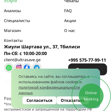
Услуги
Чекапы
Анализы
FAQ
Специалисты
Акции
Магазин
О нас
Контакты
Жиули Шартава ул., 37, Тбилиси
Пн-Сб: с 10:00-20:00
client@ultrasave.ge
+995 575-77-99-11
*
Позвонить
Оставаясь на сайте, вы соглашаетесь с
использованием файлов cookies и
Политика конфиденциальности
© 2026
политикой конфиденциальности
Лицензия № 445581628 от 15 января 2024
данных
.
Online
Разработано:
booking
Согласиться
Отказаться
*Instagram принадлежит компании Meta, признанной
экстремистской и запрещённой на территории РФ