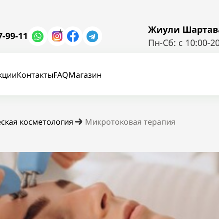
Жиули Шартава 
*
7-99-11
Пн-Сб: с 10:00-2
кции
Контакты
FAQ
Магазин
еская косметология
Микротоковая терапия