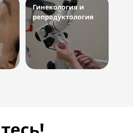
Гинекология и
Ко
репродуктология
га
тесь!