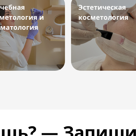
чебная
Эстетическая
метология и
косметология
матология
щь? — Запиши