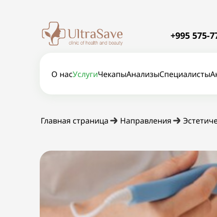
+995 575-7
О нас
Услуги
Чекапы
Анализы
Специалисты
А
Главная страница
Направления
Эстетич