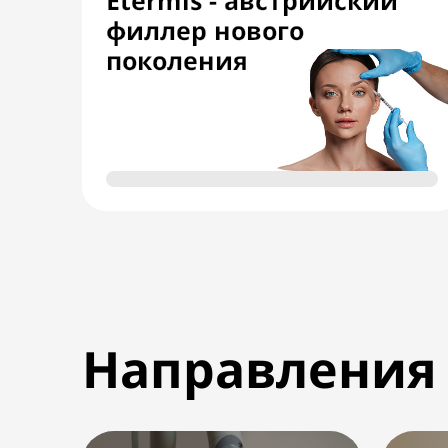
Etermis - австрийский
филлер нового
поколения
Направления