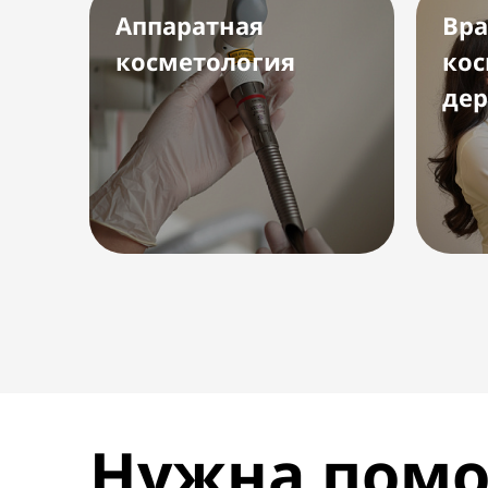
Аппаратная
Вра
косметология
кос
дер
Нужна помо