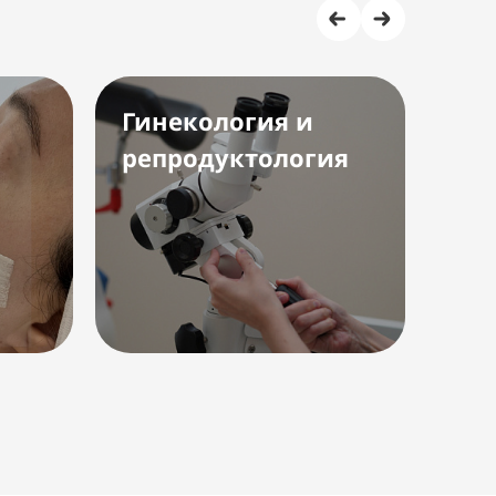
Гинекология и
Ко
репродуктология
га