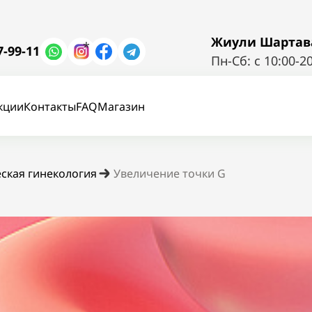
Жиули Шартава 
*
7-99-11
Пн-Сб: с 10:00-2
кции
Контакты
FAQ
Магазин
ская гинекология
Увеличение точки G