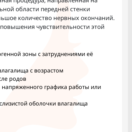
нная процедура, направленная на
ьной области передней стенки
ольшое количество нервных окончаний.
 повышения чувствительности этой
генной зоны с затруднениями её
влагалища с возрастом
сле родов
а напряженного графика работы или
 слизистой оболочки влагалища