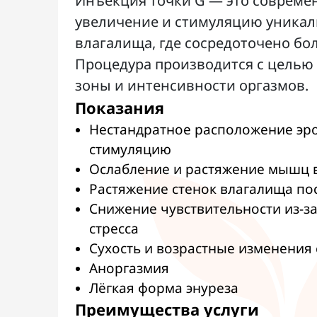
Инъекция точки G — это совреме
увеличение и стимуляцию уникал
влагалища, где сосредоточено б
Процедура производится с целью
зоны и интенсивности оргазмов.
Показания
Нестандратное расположение эро
стимуляцию
Ослабление и растяжение мышц 
Растяжение стенок влагалища по
Снижение чувствительности из-з
стресса
Сухость и возрастные изменения
Аноргазмия
Лёгкая форма энуреза
Преимущества услуги