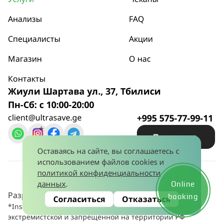
Анализы
FAQ
Специалисты
Акции
Магазин
О нас
Контакты
Жиули Шартава ул., 37, Тбилиси
Пн-Сб: с 10:00-20:00
client@ultrasave.ge
+995 575-77-99-11
*
Позвонить
Оставаясь на сайте, вы соглашаетесь с
использованием файлов cookies и
Политика конфиденциальности
© 2026
политикой конфиденциальности
Лицензия № 445581628 от 15 января 2024
данных
.
Online
Разработано:
booking
Согласиться
Отказаться
*Instagram принадлежит компании Meta, признанной
экстремистской и запрещённой на территории РФ